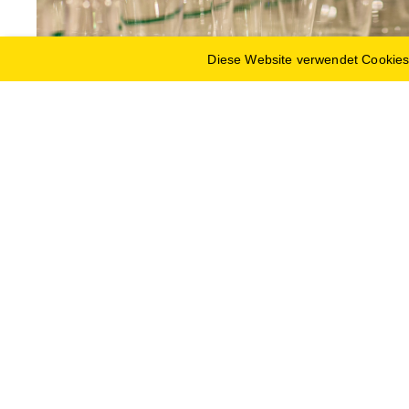
Diese Website verwendet Cookies
Ferdinand Paar Gastronomiebedarf GmbH
Herrgottwiesgasse 120-128
A-8020 Graz
Tel.:
+43 (0) 316 27 13 40