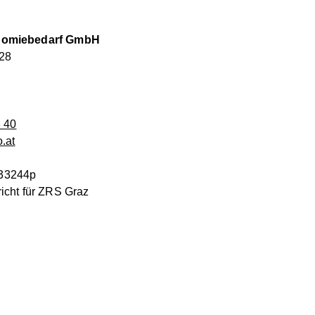
onomiebedarf GmbH
28
3 40
.at
33244p
icht für ZRS Graz