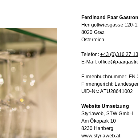
Ferdinand Paar Gastr
Herrgottwiesgasse 120-1
8020 Graz
Österreich
Telefon:
+43 (0)316 27 1
E-Mail:
office@paargastro
Firmenbuchnummer: FN 
Firmengericht: Landesger
UID-Nr.: ATU28641002
Website Umsetzung
Styriaweb, STW GmbH
Am Ökopark 10
8230 Hartberg
www.styriaweb.at