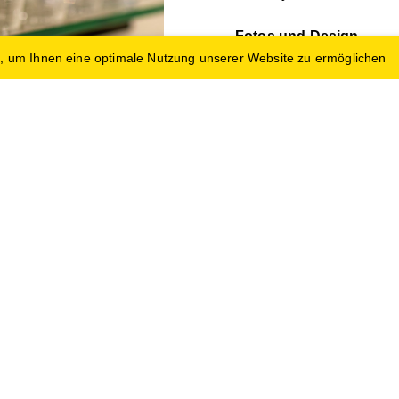
Fotos und Design
Fotogeschichten Gerl
, um Ihnen eine optimale Nutzung unserer Website zu ermöglichen
Lammersdorf 25
9872 Millstatt
www.fotogeschichten-ger
Leistungen
Aktuelles
Beratung
Partner
Planung
Über Uns
Service
Unternehmen
Verkauf
Team
Hygiene
Ferdinand Paar