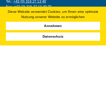
Tel.:
+43 (0) 316 27 13 40
Fax:
+43 (0) 316 27 13 40 20
Diese Website verwendet Cookies, um Ihnen eine optimale
Mail:
office@paargastro.at
Nutzung unserer Website zu ermöglichen
Annehmen
Datenschutz
Leistungen
Beratung
Planung
Service
Verkauf
Hygiene
Aktuelles
Partner
Über Uns